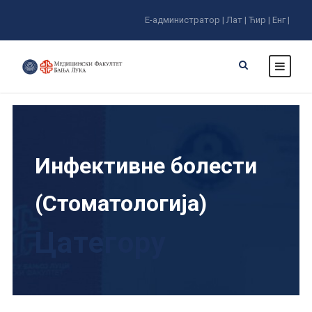
Е-администратор |
Лат |
Ћир |
Енг |
Инфективне болести
(Стоматологија)
Цатегорy