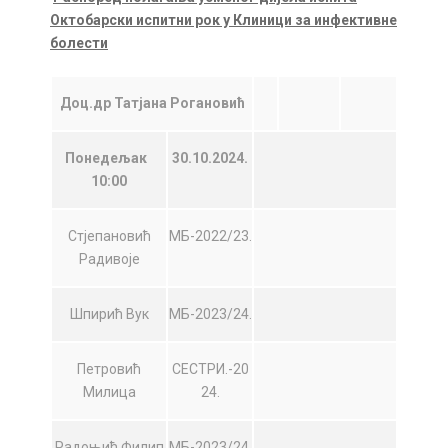
Октобарски испитни рок у Клиници за инфективне
болести
Доц.др Татјана Рогановић
Понедељак
30.10.2024.
10:00
Стјепановић
МБ-2022/23.
Радивоје
Шпирић Вук
МБ-2023/24.
Петровић
СЕСТРИ.-20
Милица
24.
Радоњић Филип
МБ-2023/24.