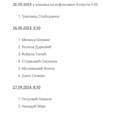
25.09.2024
. у клиника за инфективне болести 9:00
Граховац Слободанка
26.09.2024. 9:30
Милица Шормаз
Хелена Дујмовић
Анђела Ћелић
Стојаковић Снежана
Муслимовић Инела
Дино Селман
27.09.2024. 8:30
Петровић Невена
Ненадић Маја