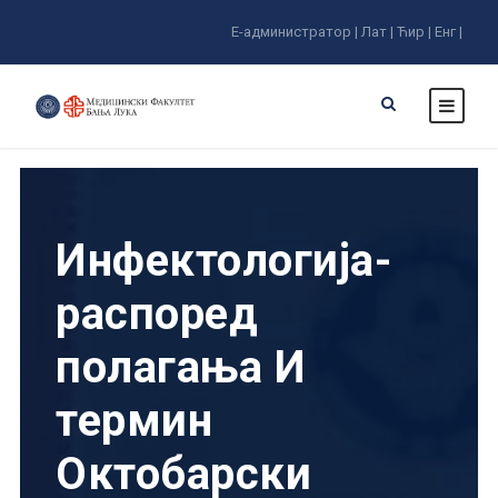
Е-администратор |
Лат |
Ћир |
Енг |
Инфектологија-
распоред
полагања И
термин
Октобарски