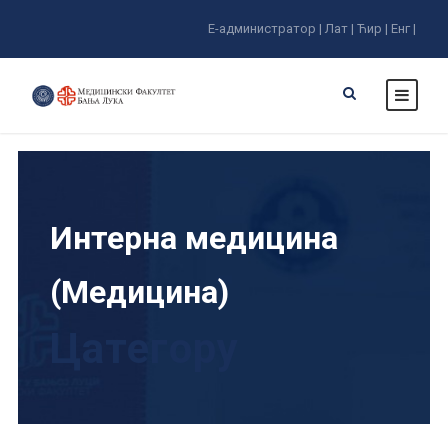
Е-администратор |
Лат |
Ћир |
Енг |
Интерна медицина
(Медицина)
Цатегорy