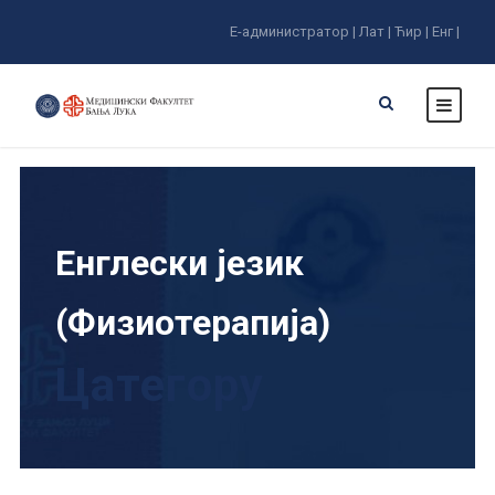
Е-администратор |
Лат |
Ћир |
Енг |
Енглески језик
(Физиотерапија)
Цатегорy