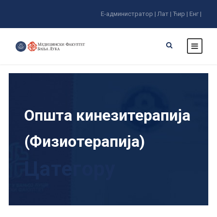
Е-администратор |
Лат |
Ћир |
Енг |
Општа кинезитерапија
(Физиотерапија)
Цатегорy