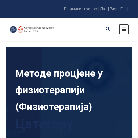
Е-администратор |
Лат |
Ћир |
Енг |
Методе процјене у
физиотерапији
(Физиотерапија)
Цатегорy