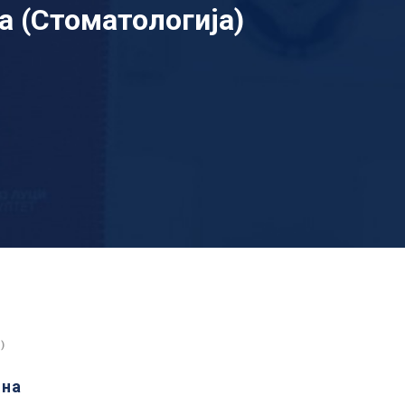
а (Стоматологија)
)
ина