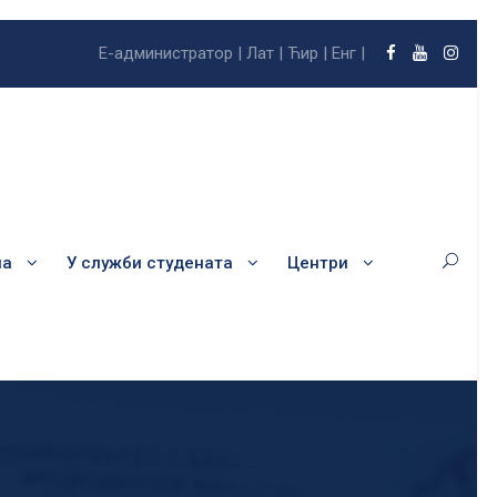
Е-администратор |
Лат |
Ћир |
Енг |
ла
У служби студената
Центри