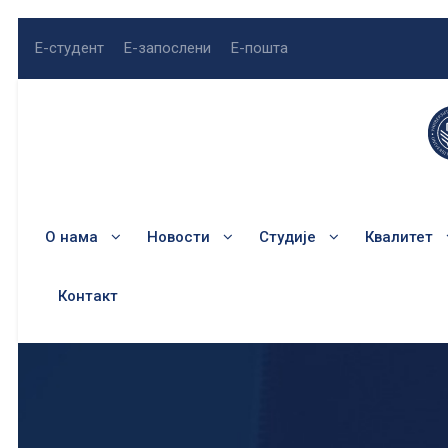
Е-студент
Е-запослени
Е-пошта
О нама
Новости
Студије
Квалитет
Контакт