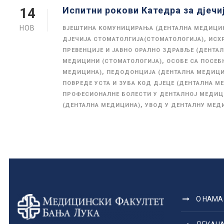
Испитни рокови Катедра за дјечи
14
НОВ
ВЈЕШТИНА КОМУНИЦИРАЊА (ДЕНТАЛНА МЕДИЦИ
,
ДЈЕЧИЈА СТОМАТОЛГИЈА(СТОМАТОЛОГИЈА)
ИСХ
ПРЕВЕНЦИЈЕ И ЈАВНО ОРАЛНО ЗДРАВЉЕ (ДЕНТА
,
МЕДИЦИНИ (СТОМАТОЛОГИЈА)
ОСОБЕ СА ПОСЕБ
,
МЕДИЦИНА)
ПЕДОДОНЦИЈА (ДЕНТАЛНА МЕДИЦИ
ПОВРЕДЕ УСТА И ЗУБА КОД ДЈЕЦЕ (ДЕНТАЛНА М
ПРОФЕСИОНАЛНЕ БОЛЕСТИ У ДЕНТАЛНОЈ МЕДИЦ
,
(ДЕНТАЛНА МЕДИЦИНА)
УВОД У ДЕНТАЛНУ МЕД
О НАМА