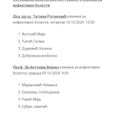
инфективне болести
Доц.др сц. Татјана Рогановић
клиника за
инфективне болести, четвртак 10.10.2024. 10:00
Антонић Маја
Ћатић Селма
Дујмовић Хелена
Добровољски Весна
Проф. Др Антонија Верхаз
клиника за инфективне
болести, сриједа 09.10.2024. 9:00
Марјановић Немања
Граховац Слободанка
Ракић Маја
Срђан Јовичић