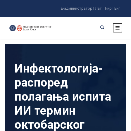
Е-администратор |
Лат |
Ћир |
Енг |
Инфектологија-
распоред
полагања испита
ИИ термин
октобарског