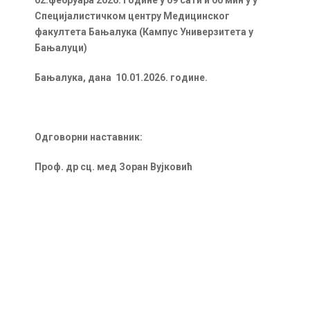
02.фебруара 2026. године у 09 сати и 00 мин у у
Специјалистичком центру Медицинског
факултета Бањалука (Кампус Универзитета у
Бањалуци)
Бањалука, дана 10.01.2026. године.
Одговорни наставник:
Проф. др сц. мед Зоран Вујковић