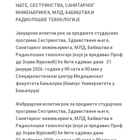
ЊЕГЕ, СЕСТРИНСТВА, САНИТАРНОГ
ИНЖЕЊЕРИНГА, МЛД, БАБИШТВА И
РАДИОЛОШКЕ ТЕХНОЛОГИЈЕ
Јануарски испитни рок за предмете студијских
програма Сестринства, Здравствене његе,
Санитарног инжињеринга, МЛД, Бабиштва и
Радиолошке технологије (које је предавао Проф.
др Зоран Вујковић) ће бити одржан дана 21.
јануара 2026. године у 09 сати и 00 мин у
Специјалистичком центру Медицинског
факултета Бањалука (Кампус Универзитета у
Бањалуци)
Фебруарски испитни рок за предмете студијских
програма Сестринства, Здравствене његе,
Санитарног инжињеринга, МЛД, Бабиштва и
Радиолошке технологије (које је предавао Проф.
др Зоран Вујковић) ће бити одржан дана