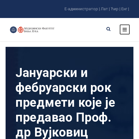
Е-администратор |
Лат |
Ћир |
Енг |
Јануарски и
фебруарски рок
предмети које је
предавао Проф.
др Вујковиц