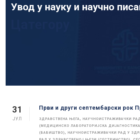
Увод у науку и научно пис
Цатегорy
Први и други септембарски рок П
31
ЈУЛ
,
ЗДРАВСТВЕНА ЊЕГА
НАУЧНОИСТРАЖИВАЧКИ РА
(МЕДИЦИНСКО ЛАБОРАТОРИЈСКА ДИЈАГНОСТИКА
,
(БАБИШТВО)
НАУЧНОИСТРАЖИВАЧКИ РАД У ЗДР
,
РАД У ЗДРАВСТВЕНОЈ ЊЕЗИ (СЕСТРИНСТВО)
СЕ