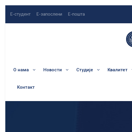
Е-студент
Е-запослени
Е-пошта
О нама
Новости
Студије
Квалитет
Контакт