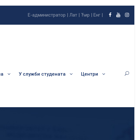
Е-администратор |
Лат |
Ћир |
Енг |
ла
У служби студената
Центри