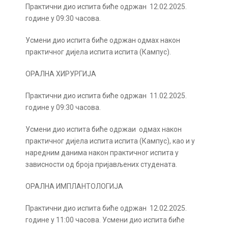
Практични дио испита биће одржан 12.02.2025.
године у 09:30 часова.
Усмени дио испита биће одржан одмах након
практичног дијела испита испита (Кампус).
ОРАЛНА ХИРУРГИЈА
Практични дио испита биће одржан 11.02.2025.
године у 09:30 часова.
Усмени дио испита биће одржаи одмах након
практичног дијела испита испита (Кампус), као и у
наредним данима након практичног испита у
зависности од броја пријављених студената.
ОРАЛНА ИМПЛАНТОЛОГИЈА
Практични дио испита биће одржан 12.02.2025.
године у 11:00 часова. Усмени дио испита биће