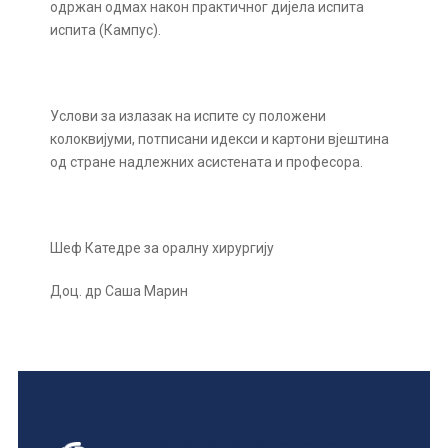
одржан одмах након практичног дијела испита
испита (Кампус).
Услови за излазак на испите су положени
колоквијуми, потписани идекси и картони вјештина
од стране надлежних асистената и професора.
Шеф Катедре за оралну хирургију
Доц. др Саша Марин