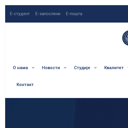
Е-студент
Е-запослени
Е-пошта
О нама
Новости
Студије
Квалитет
Контакт