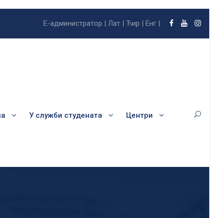
Е-администратор |
Лат |
Ћир |
Енг |
ла
У служби студената
Центри