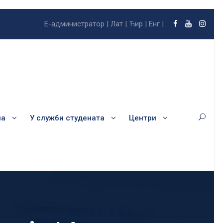
Е-администратор |
Лат |
Ћир |
Енг |
ла
У служби студената
Центри