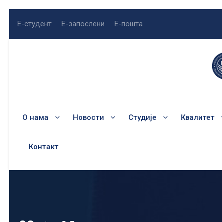
Е-студент
Е-запослени
Е-пошта
О нама
Новости
Студије
Квалитет
Контакт