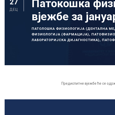
Патокошка физ
27
ДЕЦ
вјежбе за јануа
ПАТОЛОШКА ФИЗИОЛОГИЈА (ДЕНТАЛНА М
ФИЗИОЛОГИЈА (ФАРМАЦИЈА)
,
ПАТОФИЗИО
ЛАБОРАТОРИЈСКА ДИЈАГНОСТИКА)
,
ПАТОФ
Предиспитне вјежбе ће се одржа