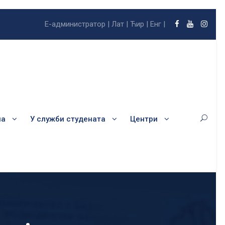
Е-администратор |
Лат |
Ћир |
Енг |
ла
У служби студената
Центри