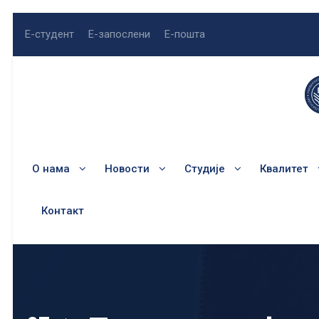
Е-студент
Е-запослени
Е-пошта
О нама
Новости
Студије
Квалитет
Контакт