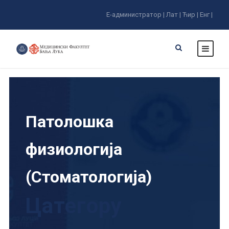
Е-администратор |
Лат |
Ћир |
Енг |
Патолошка
физиологија
(Стоматологија)
Цатегорy