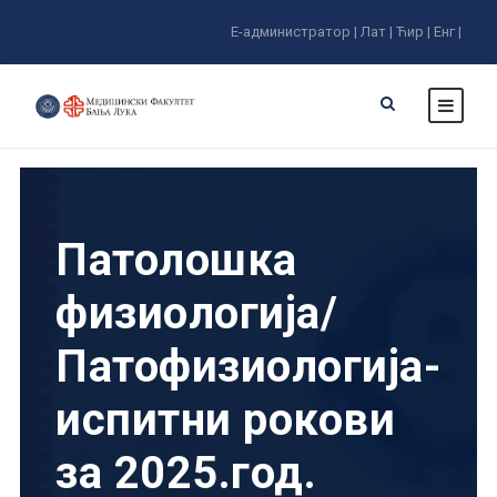
Е-администратор |
Лат |
Ћир |
Енг |
Патолошка
физиологија/
Патофизиологија-
испитни рокови
за 2025.год.