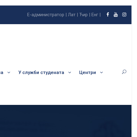
Е-администратор |
Лат |
Ћир |
Енг |
ла
У служби студената
Центри