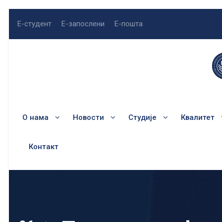
Е-студент
Е-запослени
Е-пошта
О нама
Новости
Студије
Квалитет
Контакт