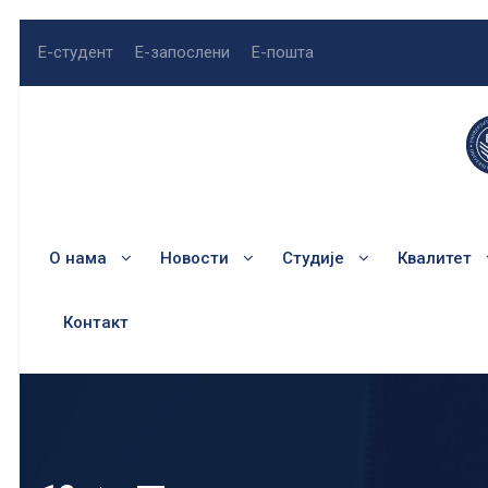
Е-студент
Е-запослени
Е-пошта
О нама
Новости
Студије
Квалитет
Контакт