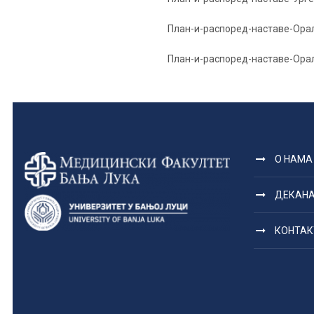
План-и-распоред-наставе-Ор
План-и-распоред-наставе-Ора
О НАМА
ДЕКАН
КОНТАК