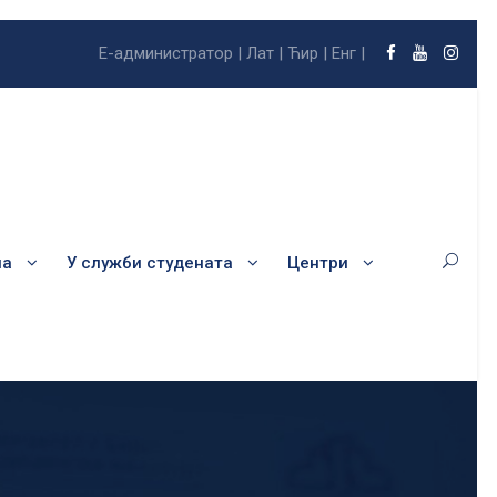
Е-администратор |
Лат |
Ћир |
Енг |
ла
У служби студената
Центри