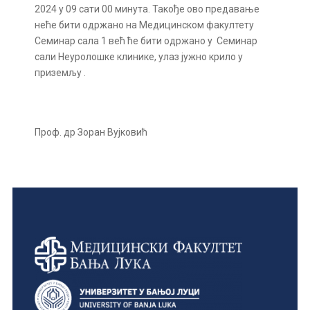
2024 у 09 сати 00 минута. Такође ово предавање
неће бити одржано на Медицинском факултету
Семинар сала 1 већ ће бити одржано у Семинар
сали Неуролошке клинике, улаз јужно крило у
приземљу .
Проф. др Зоран Вујковић