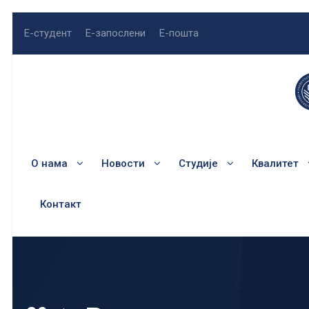
Е-студент
Е-запослени
Е-пошта
О нама
Новости
Студије
Квалитет
Контакт