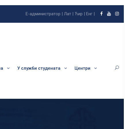
Е-администратор |
Лат |
Ћир |
Енг |
ла
У служби студената
Центри