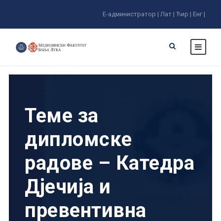
Е-администратор |
Лат |
Ћир |
Енг |
Теме за
дипломске
радове – Катедра
Дјечија и
превентивна