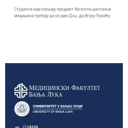
Студенти који слушају предмет Ургентна дентална
медицина требају да се јаве Доц. др Игору Ђукићу.
О НАМА