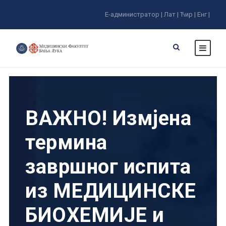
Е-администратор |
Лат |
Ћир |
Енг |
ВАЖНО! Измјена
термина
завршног испита
из МЕДИЦИНСКЕ
БИОХЕМИЈЕ и