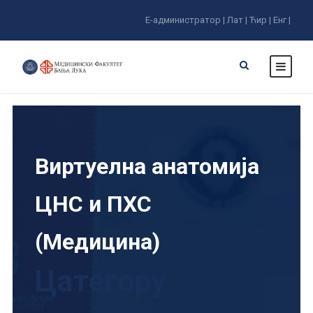
Е-администратор |
Лат |
Ћир |
Енг |
Виртуелна анатомија
ЦНС и ПХС
(Медицина)
Цатегорy