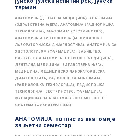
јунско-јулски испитни рок, јунски
термин
,
АНАТОМИЈА (ДЕНТАЛНА МЕДИЦИНА)
АНАТОМИЈА
,
(ЗДРАВСТВЕНА ЊЕГА)
АНАТОМИЈА (РАДИОЛОШКА
,
,
ТЕХНОЛОГИЈА)
АНАТОМИЈА (СЕСТРИНСТВО)
АНАТОМИЈА И ХИСТОЛОГИЈА (МЕДИЦИНСКО
,
ЛАБОРАТОРИЈСКА ДИЈАГНОСТИКА)
АНАТОМИЈА СА
,
,
ХИСТОЛОГИЈОМ (ФАРМАЦИЈА)
БАБИШТВО
,
ВИРТУЕЛНА АНАТОМИЈА ЦНС И ПХС (МЕДИЦИНА)
,
,
ДЕНТАЛНА МЕДИЦИНА
ЗДРАВСТВЕНА ЊЕГА
,
МЕДИЦИНА
МЕДИЦИНСКО ЛАБОРАТОРИЈСКА
,
ДИЈАГНОСТИКА
РАДИОЛОШКА АНАТОМИЈА
,
(РАДИОЛОШКА ТЕХНОЛОГИЈА)
РАДИОЛОШКА
,
,
,
ТЕХНОЛОГИЈА
СЕСТРИНСТВО
ФАРМАЦИЈА
ФУНКЦИОНАЛНА АНАТОМИЈА ЛОКОМОТОРНОГ
СИСТЕМА (ФИЗИОТЕРАПИЈА)
АНАТОМИЈА: потпис из анатомије
за љетни семестар
,