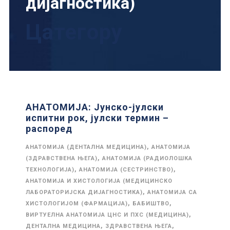
дијагностика)
Цатегорy
АНАТОМИЈА: Јунско-јулски
испитни рок, јулски термин –
распоред
,
АНАТОМИЈА (ДЕНТАЛНА МЕДИЦИНА)
АНАТОМИЈА
,
(ЗДРАВСТВЕНА ЊЕГА)
АНАТОМИЈА (РАДИОЛОШКА
,
,
ТЕХНОЛОГИЈА)
АНАТОМИЈА (СЕСТРИНСТВО)
АНАТОМИЈА И ХИСТОЛОГИЈА (МЕДИЦИНСКО
,
ЛАБОРАТОРИЈСКА ДИЈАГНОСТИКА)
АНАТОМИЈА СА
,
,
ХИСТОЛОГИЈОМ (ФАРМАЦИЈА)
БАБИШТВО
,
ВИРТУЕЛНА АНАТОМИЈА ЦНС И ПХС (МЕДИЦИНА)
,
,
ДЕНТАЛНА МЕДИЦИНА
ЗДРАВСТВЕНА ЊЕГА