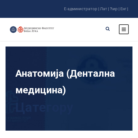
Е-администратор |
Лат |
Ћир |
Енг |
Анатомија (Дентална
медицина)
Цатегорy