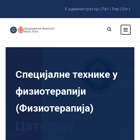
Е-администратор |
Лат |
Ћир |
Енг |
Специјалне технике у
физиотерапији
(Физиотерапија)
Цатегорy