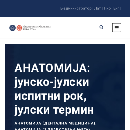
Е-администратор |
Лат |
Ћир |
Енг |
АНАТОМИЈА:
јунско-јулски
испитни рок,
јулски термин
АНАТОМИЈА (ДЕНТАЛНА МЕДИЦИНА)
,
АНАТОМИЈА (ЗДРАВСТВЕНА ЊЕГА)
,