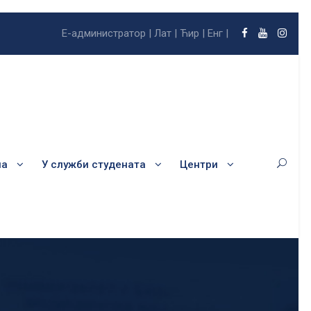
Е-администратор |
Лат |
Ћир |
Енг |
ла
У служби студената
Центри