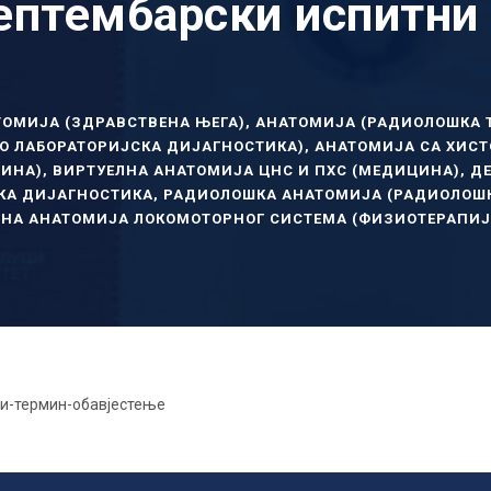
птембарски испитни р
ТОМИЈА (ЗДРАВСТВЕНА ЊЕГА)
,
АНАТОМИЈА (РАДИОЛОШКА 
О ЛАБОРАТОРИЈСКА ДИЈАГНОСТИКА)
,
АНАТОМИЈА СА ХИС
ЦИНА)
,
ВИРТУЕЛНА АНАТОМИЈА ЦНС И ПХС (МЕДИЦИНА)
,
Д
КА ДИЈАГНОСТИКА
,
РАДИОЛОШКА АНАТОМИЈА (РАДИОЛОШК
НА АНАТОМИЈА ЛОКОМОТОРНОГ СИСТЕМА (ФИЗИОТЕРАПИЈ
ви-термин-обавјестење