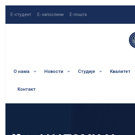
Е-студент
Е-запослени
Е-пошта
О нама
Новости
Студије
Квалитет
Контакт