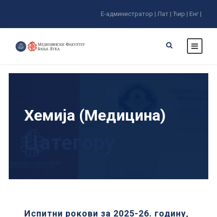
Е-администратор |
Лат |
Ћир |
Енг |
Хемија (Медицина)
Цатегорy
Испитни рокови за 2025-26. годину,