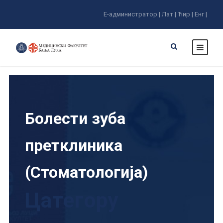
Е-администратор |
Лат |
Ћир |
Енг |
Болести зуба
претклиника
(Стоматологија)
Цатегорy