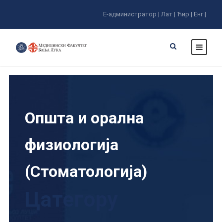
Е-администратор |
Лат |
Ћир |
Енг |
Општа и орална
физиологија
(Стоматологија)
Цатегорy