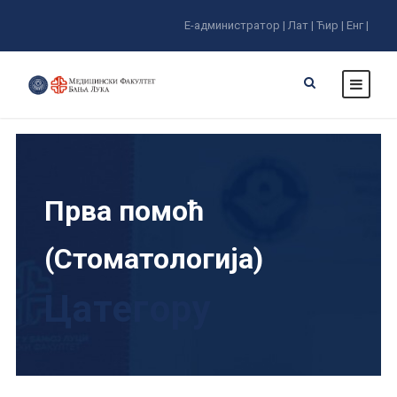
Е-администратор |
Лат |
Ћир |
Енг |
Прва помоћ
(Стоматологија)
Цатегорy