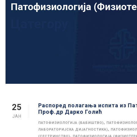
Патофизиологија (Физиоте
Цатегорy
Распоред полагања испита из Па
25
Проф.др Дарко Голић
ЈАН
,
ПАТОФИЗИОЛОГИЈА (БАБИШТВО)
ПАТОФИЗИОЛОГ
,
ЛАБОРАТОРИЈСКА ДИЈАГНОСТИКА)
ПАТОФИЗИОЛ
,
(СЕСТРИНСТВО)
ПАТОФИЗИОЛОГИЈА (ФИЗИОТЕР