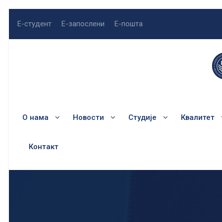
Е-студент
Е-запослени
Е-пошта
О нама
Новости
Студије
Квалитет
Контакт