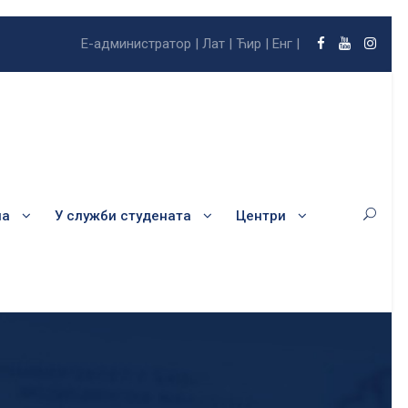
Е-администратор |
Лат |
Ћир |
Енг |
ла
У служби студената
Центри